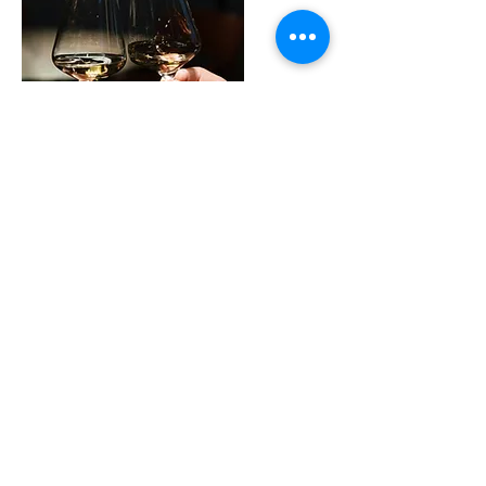
2025
DIE ERÖFFNUNG VON DA
NONNA TÉTTA – UNSER TRAUM
WIRD WIRKLICHKEIT
Im Januar 2025 war es so weit:
Gemeinsam mit unserer Mutter eröffneten
wir das Ristorante e Pizzeria Da Nonna
Tétta – benannt nach unserer
verstorbenen Schwiegermutter Antonietta,
liebevoll „Tétta“ genannt. Ein
Herzensprojekt – mit Familie, Leidenschaft