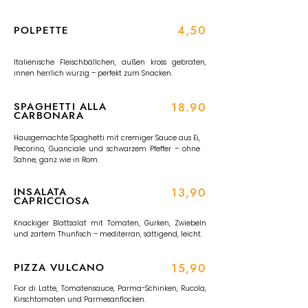
4,50
POLPETTE
Italienische Fleischbällchen, außen kross gebraten,
innen herrlich würzig – perfekt zum Snacken.
SPAGHETTI ALLA
18.90
CARBONARA
Hausgemachte Spaghetti mit cremiger Sauce aus Ei,
Pecorino, Guanciale und schwarzem Pfeffer – ohne
Sahne, ganz wie in Rom.
INSALATA
13,90
CAPRICCIOSA
Knackiger Blattsalat mit Tomaten, Gurken, Zwiebeln
und zartem Thunfisch – mediterran, sättigend, leicht.
PIZZA VULCANO
15,90
Fior di Latte, Tomatensauce, Parma-Schinken, Rucola,
Kirschtomaten und Parmesanflocken.