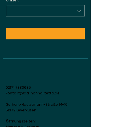
Uhrzeit
02171 7380685
kontakt@da-nonna-tetta.de
Gerhart-Hauptmann-Straße 14-16
51379 Leverkusen
Öffnungszeiten:
Montag – Freitag: