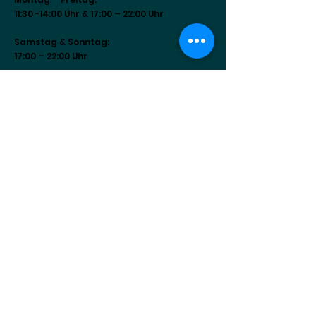
11:30 -14:00 Uhr & 17:00 – 22:00 Uhr
Samstag & Sonntag:
17:00 – 22:00 Uhr
Dienstag: Geschlossen
Sitemap
Social
Home
Über Uns
Menu
Location
Catering
Kontakt
Datenschutz
·
Impressum
·
AGB
Da Nonna Tetta © 2025. Alle Rechte
vorbehalten · Design by
GRAFIK GLÜCK