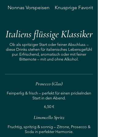
Nonnas Vorspeisen
Knusprige Favoriten
Italiens flüssige Klassiker
Ob als spritziger Start oder feiner Abschluss –
diese Drinks stehen für italienisches Lebensgefühl
pur. Erfrischend, aromatisch oder mit feiner
Bitternote – mit und ohne Alkohol.
Prosecco (Glas)
Feinperlig & frisch – perfekt für einen prickelnden
Start in den Abend.
6,50 €
Limoncello Spritz
Fruchtig, spritzig & sonnig – Zitrone, Prosecco &
Soda in perfekter Harmonie.