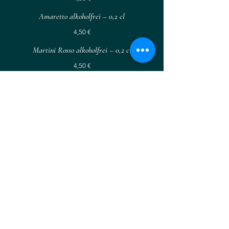
Amaretto alkoholfrei – 0,2 cl
4,50 €
Martini Rosso alkoholfrei – 0,2 cl
4,50 €
Martini Bianco alkoholfrei – 0,2 cl
4,50 €
Alkoholfrei & Voller Geschmack
Prosecco (Glas)
Feinperlig & frisch – perfekt für einen prickelnden
Start in den Abend.
6,90 €
Aperol Spritz
Fruchtig-herb mit Sanbitter, Orangensaft und