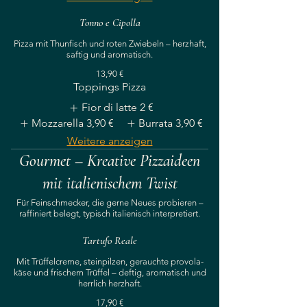
Tonno e Cipolla
Pizza mit Thunfisch und roten Zwiebeln – herzhaft,
saftig und aromatisch.
13,90 €
Toppings Pizza
Fior di latte
2 €
Mozzarella
3,90 €
Burrata
3,90 €
Weitere anzeigen
Gourmet – Kreative Pizzaideen
mit italienischem Twist
Für Feinschmecker, die gerne Neues probieren –
raffiniert belegt, typisch italienisch interpretiert.
Tartufo Reale
Mit Trüffelcreme, steinpilzen, gerauchte provola-
käse und frischem Trüffel – deftig, aromatisch und
herrlich herzhaft.
17,90 €