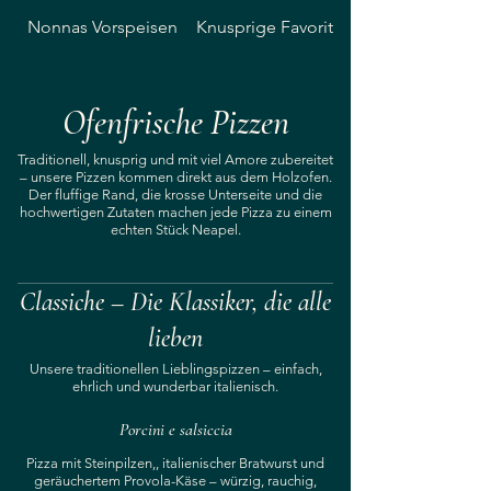
Nonnas Vorspeisen
Knusprige Favoriten
Ofenfrische Pizzen
Traditionell, knusprig und mit viel Amore zubereitet
– unsere Pizzen kommen direkt aus dem Holzofen.
Der fluffige Rand, die krosse Unterseite und die
hochwertigen Zutaten machen jede Pizza zu einem
echten Stück Neapel.
Classiche – Die Klassiker, die alle
lieben
Unsere traditionellen Lieblingspizzen – einfach,
ehrlich und wunderbar italienisch.
Porcini e salsiccia
Pizza mit Steinpilzen,, italienischer Bratwurst und
geräuchertem Provola-Käse – würzig, rauchig,