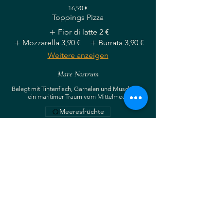
16,90 €
Toppings Pizza
Fior di latte
2 €
Mozzarella
3,90 €
Burrata
3,90 €
Weitere anzeigen
Mare Nostrum
Belegt mit Tintenfisch, Garnelen und Muscheln –
ein maritimer Traum vom Mittelmeer.
Meeresfrüchte
18,90 €
Toppings Pizza
Fior di latte
2 €
Mozzarella
3,90 €
Burrata
3,90 €
Weitere anzeigen
Mortadella
Pizza mit Fior di Latte, Mortadella, gehackten
Pistazien und Burrata – ein einfaches, ehrliches