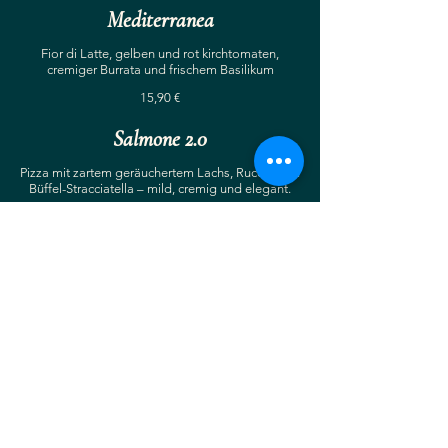
Mediterranea
Fior di Latte, gelben und rot kirchtomaten,
cremiger Burrata und frischem Basilikum
15,90 €
Salmone 2.0
Pizza mit zartem geräuchertem Lachs, Rucola und
Büffel-Stracciatella – mild, cremig und elegant.
16,90 €
Fritte – Knusprige Pizzataschen
aus Neapel
Außen goldbraun frittiert, innen cremig
gefüllt – typisch neapolitanisch und
voller Überraschung.