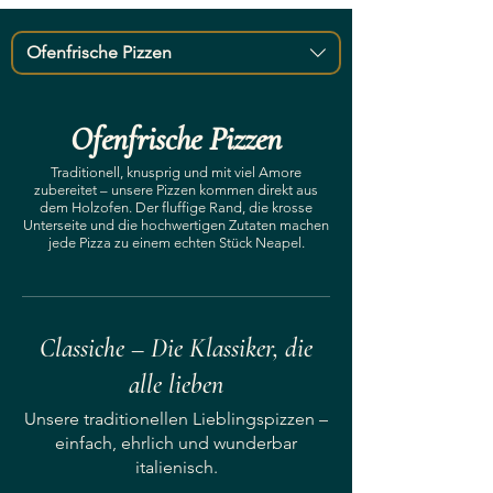
Ofenfrische Pizzen
Ofenfrische Pizzen
Traditionell, knusprig und mit viel Amore
zubereitet – unsere Pizzen kommen direkt aus
dem Holzofen. Der fluffige Rand, die krosse
Unterseite und die hochwertigen Zutaten machen
jede Pizza zu einem echten Stück Neapel.
Classiche – Die Klassiker, die
alle lieben
Unsere traditionellen Lieblingspizzen –
einfach, ehrlich und wunderbar
italienisch.