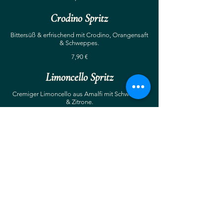
Crodino Spritz
Bittersüß & erfrischend mit Crodino, Orangensaft
& Schweppes.
7,90 €
Limoncello Spritz
Cremiger Limoncello aus Amalfi mit Schweppes
7,90 €
Lillet Wild Berry
Beerig-prickelnd mit Wildberry-Sirup, Schweppes
& Beeren.
7,90 €