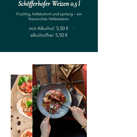
Schöfferhofer Weizen 0,5 l
Fruchtig, hefebetont und spritzig – ein
klassisches Hefeweizen.
mit Alkohol
5,50 €
alkoholfrei
5,50 €