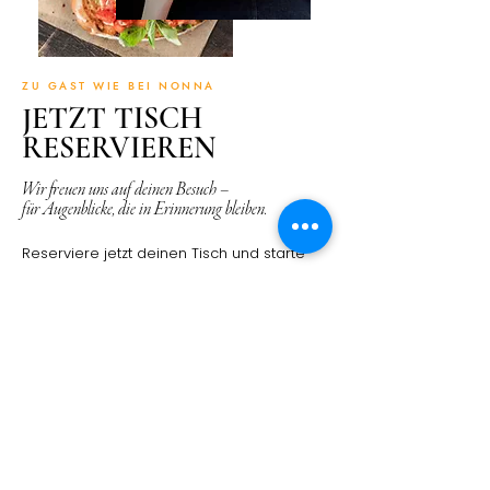
ZU GAST WIE BEI NONNA
JETZT TISCH
RESERVIEREN
Wir freuen uns auf deinen Besuch –
für Augenblicke, die in Erinnerung bleiben.
Reserviere jetzt deinen Tisch und starte
mit uns auf eine kulinarische Reise durch
Italien. Ob romantisches Dinner, ein Abend
mit Freunden oder ein besonderer Anlass
– wir sorgen dafür, dass dein Besuch
unvergesslich wird. Genieße authentische
Aromen, liebevollen Service und das
Gefühl, willkommen zu sein.
DEINEN PLATZ SICHERN