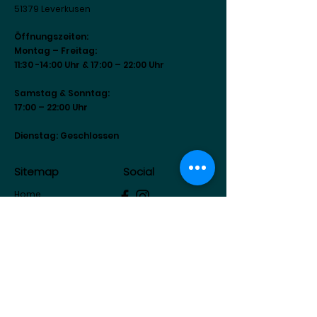
51379 Leverkusen
Öffnungszeiten:
Montag – Freitag:
11:30 -14:00 Uhr & 17:00 – 22:00 Uhr
Samstag & Sonntag:
17:00 – 22:00 Uhr
Dienstag: Geschlossen
Sitemap
Social
Home
Über Uns
Menu
Location
Catering
Kontakt
Datenschutz
·
Impressum
·
AGB