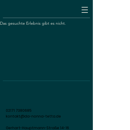
Das gesuchte Erlebnis gibt es nicht.
02171 7380685
kontakt@da-nonna-tetta.de
Gerhart-Hauptmann-Straße 14-16